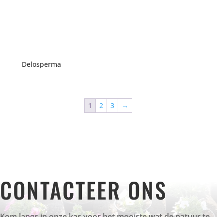
Delosperma
1
2
3
→
CONTACTEER ONS
Kom langs in onze kas voor het mooiste wat de natuur te