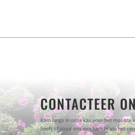
CONTACTEER O
Kom langs in onze kas voor het mooiste 
heeft of stuur ons een bericht via het co