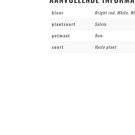
kleur
Bright red, White, W
plantsoort
Salvia
potmaat
9cm
soort
Vaste plant