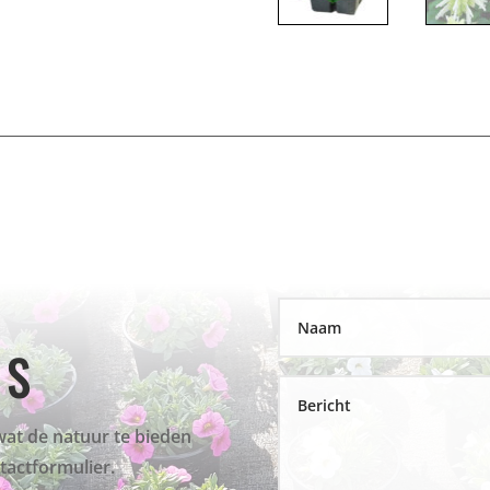
NS
wat de natuur te bieden
ntactformulier.